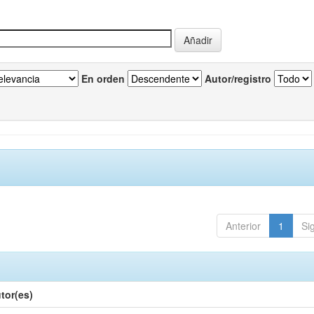
En orden
Autor/registro
Anterior
1
Si
tor(es)