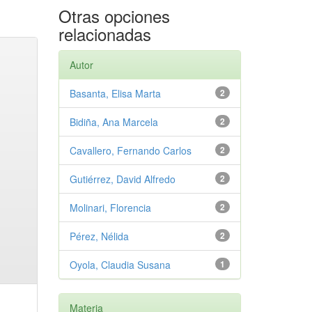
Otras opciones
relacionadas
Autor
Basanta, Elisa Marta
2
Bidiña, Ana Marcela
2
Cavallero, Fernando Carlos
2
Gutiérrez, David Alfredo
2
Molinari, Florencia
2
Pérez, Nélida
2
Oyola, Claudia Susana
1
Materia