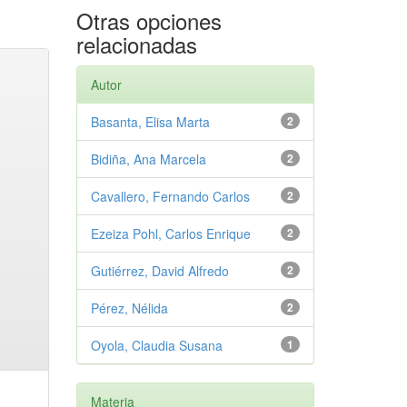
Otras opciones
relacionadas
Autor
Basanta, Elisa Marta
2
Bidiña, Ana Marcela
2
Cavallero, Fernando Carlos
2
Ezeiza Pohl, Carlos Enrique
2
Gutiérrez, David Alfredo
2
Pérez, Nélida
2
Oyola, Claudia Susana
1
Materia