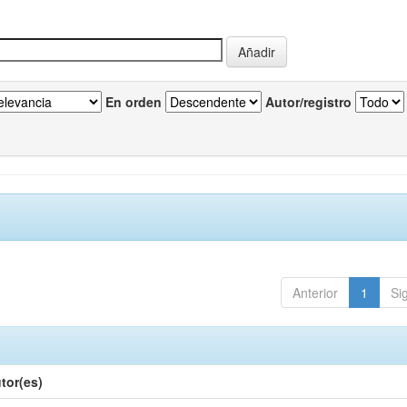
En orden
Autor/registro
Anterior
1
Si
tor(es)