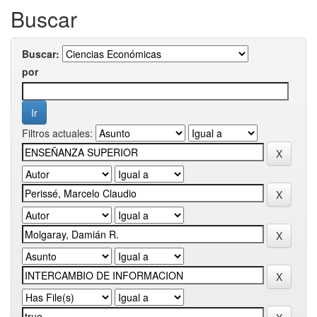
Buscar
Buscar:
por
Filtros actuales: