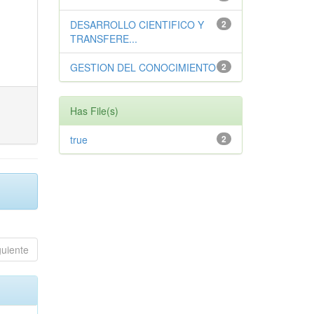
DESARROLLO CIENTIFICO Y
2
TRANSFERE...
GESTION DEL CONOCIMIENTO
2
Has File(s)
true
2
guiente