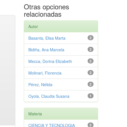
Otras opciones
relacionadas
Autor
Basanta, Elisa Marta
2
Bidiña, Ana Marcela
2
Mecca, Dorina Elizabeth
2
Molinari, Florencia
2
Pérez, Nélida
2
Oyola, Claudia Susana
1
Materia
CIENCIA Y TECNOLOGIA
2