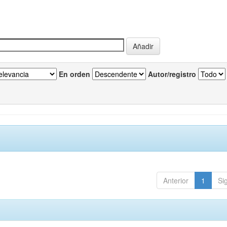
En orden
Autor/registro
Anterior
1
Si