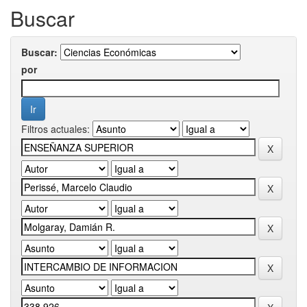
Buscar
Buscar:
por
Filtros actuales: