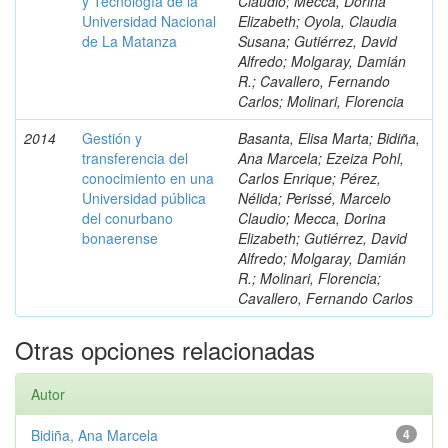
y Tecnología de la
Claudio; Mecca, Dorina
Universidad Nacional
Elizabeth; Oyola, Claudia
de La Matanza
Susana; Gutiérrez, David
Alfredo; Molgaray, Damián
R.; Cavallero, Fernando
Carlos; Molinari, Florencia
2014
Gestión y
Basanta, Elisa Marta; Bidiña,
transferencia del
Ana Marcela; Ezeiza Pohl,
conocimiento en una
Carlos Enrique; Pérez,
Universidad pública
Nélida; Perissé, Marcelo
del conurbano
Claudio; Mecca, Dorina
bonaerense
Elizabeth; Gutiérrez, David
Alfredo; Molgaray, Damián
R.; Molinari, Florencia;
Cavallero, Fernando Carlos
Otras opciones relacionadas
Autor
Bidiña, Ana Marcela
4