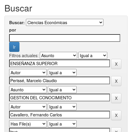
Buscar
Buscar:
por
Filtros actuales: