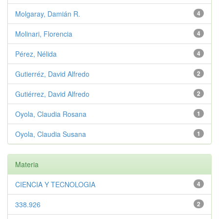
Molgaray, Damián R.
4
Molinari, Florencia
4
Pérez, Nélida
4
Gutierréz, David Alfredo
2
Gutiérrez, David Alfredo
2
Oyola, Claudia Rosana
1
Oyola, Claudia Susana
1
Materia
CIENCIA Y TECNOLOGIA
4
338.926
2