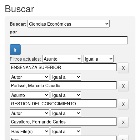
Buscar
Buscar:
por
Filtros actuales: