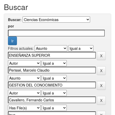
Buscar
Buscar:
por
Filtros actuales: