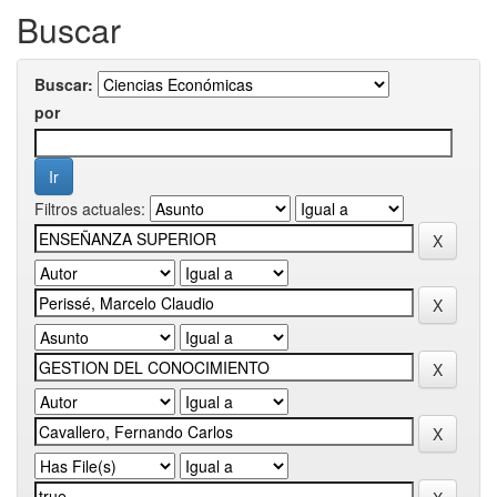
Buscar
Buscar:
por
Filtros actuales: