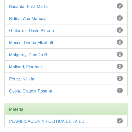
Basanta, Elisa Marta
2
Bidiña, Ana Marcela
2
Gutierréz, David Alfredo
2
Mecca, Dorina Elizabeth
2
Molgaray, Damián R.
2
Molinari, Florencia
2
Pérez, Nélida
2
Oyola, Claudia Rosana
1
Materia
PLANIFICACION Y POLITICA DE LA ED...
2