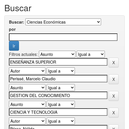
Buscar
Buscar:
por
Filtros actuales: