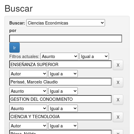
Buscar
Buscar:
por
Filtros actuales: