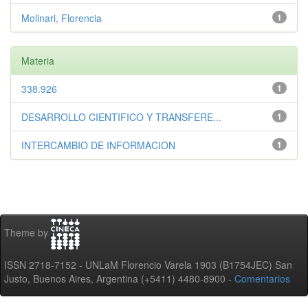
Molinari, Florencia
1
Materia
338.926
1
DESARROLLO CIENTIFICO Y TRANSFERE...
1
INTERCAMBIO DE INFORMACION
1
Theme by
ISSN 2718-7152 - UNLaM Florencio Varela 1903 (B1754JEC) San
Justo, Buenos Aires, Argentina (+5411) 4480-8900 -
Comentarios