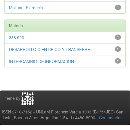
Molinari, Florencia
1
Materia
338.926
1
DESARROLLO CIENTIFICO Y TRANSFERE...
1
INTERCAMBIO DE INFORMACION
1
Theme by
ISSN 2718-7152 - UNLaM Florencio Varela 1903 (B1754JEC) San
Justo, Buenos Aires, Argentina (+5411) 4480-8900 -
Comentarios