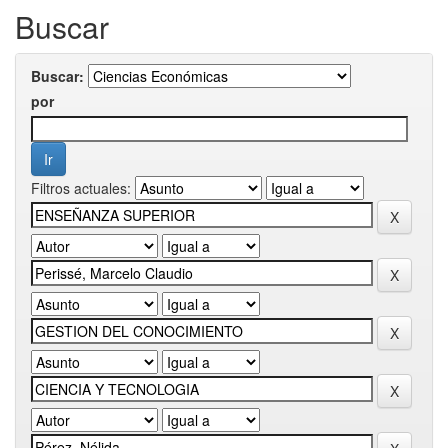
Buscar
Buscar:
por
Filtros actuales: