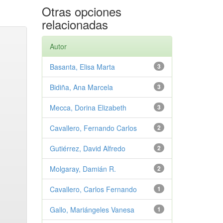
Otras opciones
relacionadas
Autor
Basanta, Elisa Marta
3
Bidiña, Ana Marcela
3
Mecca, Dorina Elizabeth
3
Cavallero, Fernando Carlos
2
Gutiérrez, David Alfredo
2
Molgaray, Damián R.
2
Cavallero, Carlos Fernando
1
Gallo, Mariángeles Vanesa
1