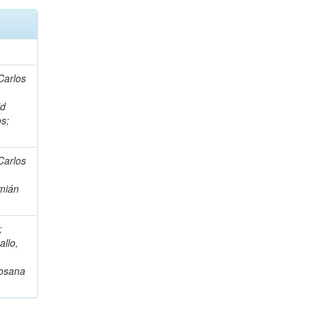
Carlos
,
id
os;
Carlos
,
amián
;
allo,
Rosana