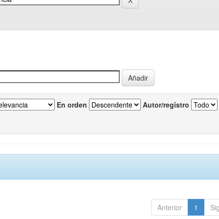
En orden
Autor/registro
Anterior
1
Si