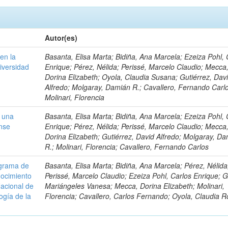
Autor(es)
en la
Basanta, Elisa Marta; Bidiña, Ana Marcela; Ezeiza Pohl, 
iversidad
Enrique; Pérez, Nélida; Perissé, Marcelo Claudio; Mecca
Dorina Elizabeth; Oyola, Claudia Susana; Gutiérrez, Dav
Alfredo; Molgaray, Damián R.; Cavallero, Fernando Carl
Molinari, Florencia
n una
Basanta, Elisa Marta; Bidiña, Ana Marcela; Ezeiza Pohl, 
nse
Enrique; Pérez, Nélida; Perissé, Marcelo Claudio; Mecca
Dorina Elizabeth; Gutiérrez, David Alfredo; Molgaray, D
R.; Molinari, Florencia; Cavallero, Fernando Carlos
ograma de
Basanta, Elisa Marta; Bidiña, Ana Marcela; Pérez, Nélida
nocimiento
Perissé, Marcelo Claudio; Ezeiza Pohl, Carlos Enrique; G
Nacional de
Mariángeles Vanesa; Mecca, Dorina Elizabeth; Molinari,
ogía de la
Florencia; Cavallero, Carlos Fernando; Oyola, Claudia 