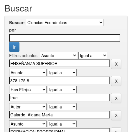
Buscar
Buscar:
por
Filtros actuales: