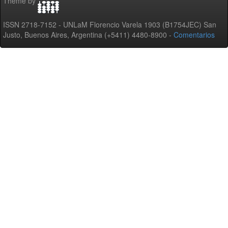
Theme by
ISSN 2718-7152 - UNLaM Florencio Varela 1903 (B1754JEC) San
Justo, Buenos Aires, Argentina (+5411) 4480-8900 -
Comentarios