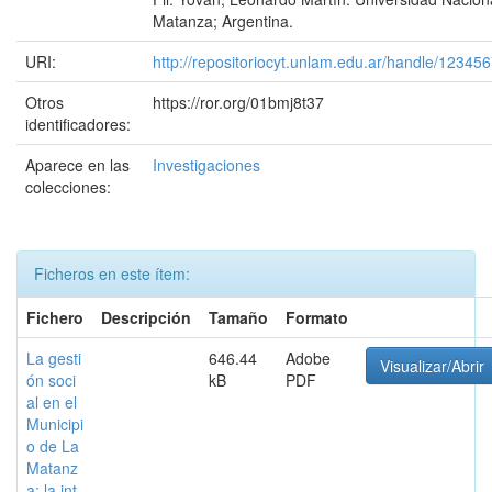
Matanza; Argentina.
URI:
http://repositoriocyt.unlam.edu.ar/handle/12345
Otros
https://ror.org/01bmj8t37
identificadores:
Aparece en las
Investigaciones
colecciones:
Ficheros en este ítem:
Fichero
Descripción
Tamaño
Formato
La gesti
646.44
Adobe
Visualizar/Abrir
ón soci
kB
PDF
al en el
Municipi
o de La
Matanz
a: la int