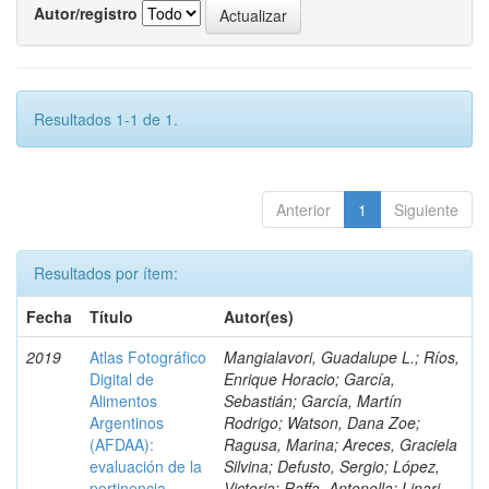
Autor/registro
Resultados 1-1 de 1.
Anterior
1
Siguiente
Resultados por ítem:
Fecha
Título
Autor(es)
2019
Atlas Fotográfico
Mangialavori, Guadalupe L.; Ríos,
Digital de
Enrique Horacio; García,
Alimentos
Sebastián; García, Martín
Argentinos
Rodrigo; Watson, Dana Zoe;
(AFDAA):
Ragusa, Marina; Areces, Graciela
evaluación de la
Silvina; Defusto, Sergio; López,
pertinencia,
Victoria; Raffa, Antonella; Linari,