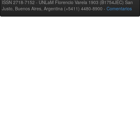
ISSN 2718-7152 - UNLaM Florencio Varela 1903 (B1754JEC) San
Justo, Buenos Aires, Argentina (+5411) 4480-8900 -
Comentarios