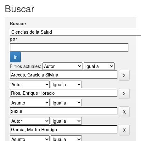
Buscar
Buscar:
por
Filtros actuales: