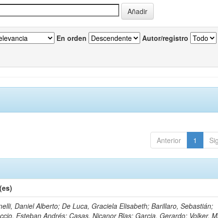
En orden
Autor/registro
Anterior
1
Si
(es)
nelli, Daniel Alberto; De Luca, Graciela Elisabeth; Barillaro, Sebastián;
ccio, Esteban Andrés; Casas, Nicanor Blas; Garcia, Gerardo; Volker, M