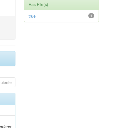
Has File(s)
true
1
guiente
ariano;