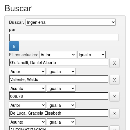
Buscar
Buscar:
por
Filtros actuales: