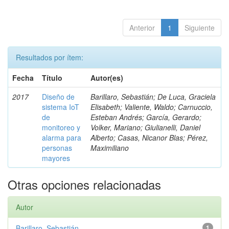
Anterior
1
Siguiente
Resultados por ítem:
Fecha
Título
Autor(es)
2017
Diseño de
Barillaro, Sebastián; De Luca, Graciela
sistema IoT
Elisabeth; Valiente, Waldo; Carnuccio,
de
Esteban Andrés; García, Gerardo;
monitoreo y
Volker, Mariano; Giulianelli, Daniel
alarma para
Alberto; Casas, Nicanor Blas; Pérez,
personas
Maximiliano
mayores
Otras opciones relacionadas
Autor
Barillaro, Sebastián
1