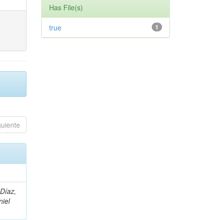
Has File(s)
true
1
guiente
 Díaz,
niel