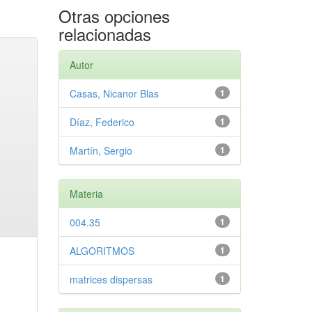
Otras opciones
relacionadas
Autor
Casas, Nicanor Blas
1
Díaz, Federico
1
Martín, Sergio
1
Materia
004.35
1
ALGORITMOS
1
matrices dispersas
1