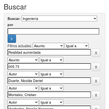
Buscar
Buscar:
por
Filtros actuales: