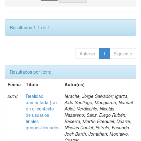
Resultados 1-1 de 1.
Anterior
1
Siguiente
Resultados por ítem:
Fecha
Título
Autor(es)
2016
Realidad
Ierache, Jorge Salvador; Igarza,
aumentada (ra)
Aldo Santiago; Mangiarua, Nahuel
en el contexto
Adiel; Verdicchio, Nicolás
de usuarios
Nazareno; Sanz, Diego Rubén;
finales
Becerra, Martín Ezequiel; Duarte,
geoposicionados
Nicolás Daniel; Petrolo, Facundo
Joel; Barth, Jonathan; Montalvo,
Cristian