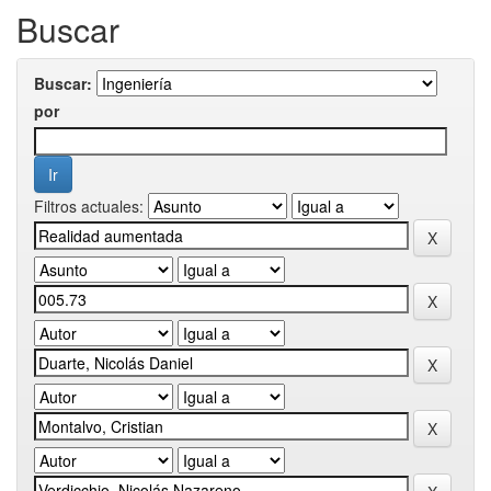
Buscar
Buscar:
por
Filtros actuales: