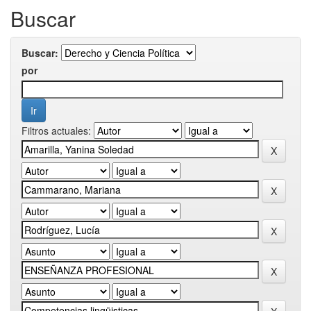
Buscar
Buscar:
por
Filtros actuales: