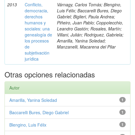
2013
Conflicto,
Várnagy, Carlos Tomás; Blengino,
democracia,
Luis Félix; Baccarelli Bures, Diego
derechos
Gabriel; Biglieri, Paula Andrea;
humanos y
Piñeiro, Juan Pablo; Coppolecchio,
sociales: una
Leandro Gastón; Rosales, Martín;
genealogía de
Villani, Julián; Rodriguez, Gabriela;
los procesos
Amarilla, Yanina Soledad;
de
Manzanelli, Macarena del Pilar
subjetivación
jurídica
Otras opciones relacionadas
Autor
Amarilla, Yanina Soledad
1
Baccarelli Bures, Diego Gabriel
1
Blengino, Luis Félix
1