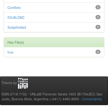
Conflicto
1
IGUALDAD
1
Subjetividad
1
Has File(s)
true
1
Theme by
ISSN 2718-7152 - UNLaM Florencio Varela 1903 (B1754JEC) San
Justo, Buenos Aires, Argentina (+5411) 4480-8900 -
Comentarios