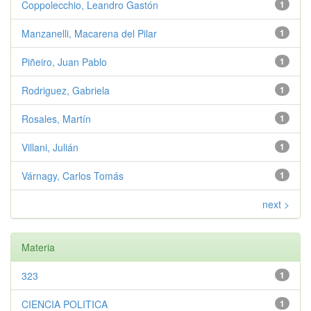
Coppolecchio, Leandro Gastón
1
Manzanelli, Macarena del Pilar
1
Piñeiro, Juan Pablo
1
Rodriguez, Gabriela
1
Rosales, Martín
1
Villani, Julián
1
Várnagy, Carlos Tomás
1
next >
Materia
323
1
CIENCIA POLITICA
1