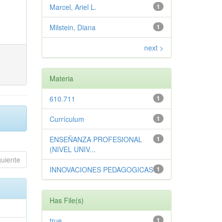
Marcel, Ariel L.
1
Milstein, Diana
1
next >
Materia
610.711
1
Currículum
1
ENSEÑANZA PROFESIONAL
1
(NIVEL UNIV...
guiente
INNOVACIONES PEDAGOGICAS
1
Has File(s)
true
1