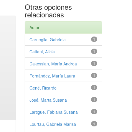
Otras opciones
relacionadas
Autor
Carneglia, Gabriela
1
Cattani, Alicia
1
Dakessian, María Andrea
1
Fernández, María Laura
1
Gené, Ricardo
1
José, Marta Susana
1
Lartigue, Fabiana Susana
1
Lourtau, Gabriela Marisa
1