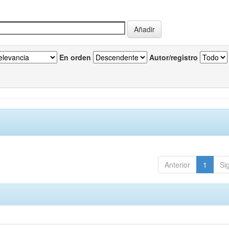
En orden
Autor/registro
Anterior
1
Si