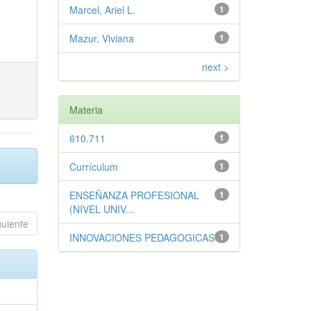
Marcel, Ariel L.
1
Mazur, Viviana
1
next >
Materia
610.711
1
Currículum
1
ENSEÑANZA PROFESIONAL
1
(NIVEL UNIV...
guiente
INNOVACIONES PEDAGOGICAS
1