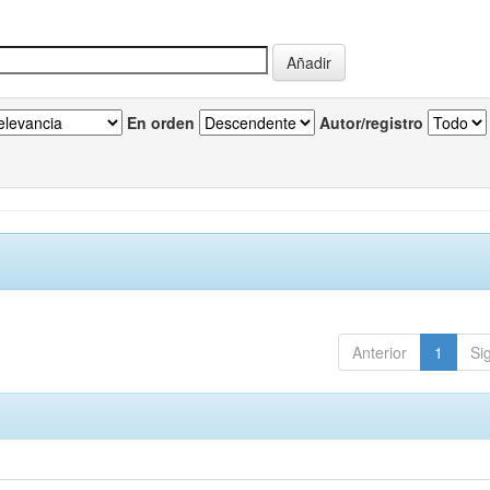
En orden
Autor/registro
Anterior
1
Si