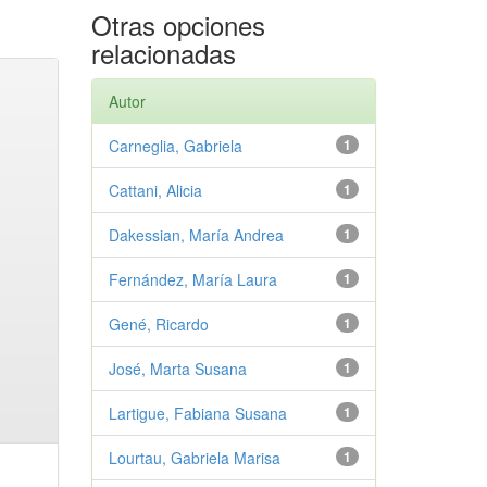
Otras opciones
relacionadas
Autor
Carneglia, Gabriela
1
Cattani, Alicia
1
Dakessian, María Andrea
1
Fernández, María Laura
1
Gené, Ricardo
1
José, Marta Susana
1
Lartigue, Fabiana Susana
1
Lourtau, Gabriela Marisa
1