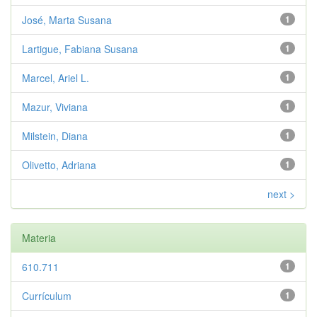
José, Marta Susana
1
Lartigue, Fabiana Susana
1
Marcel, Ariel L.
1
Mazur, Viviana
1
Milstein, Diana
1
Olivetto, Adriana
1
next >
Materia
610.711
1
Currículum
1