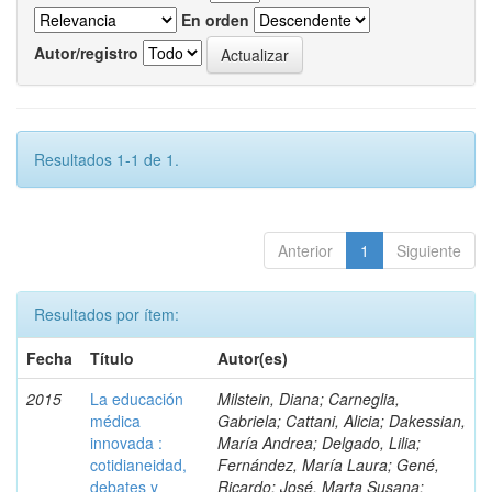
En orden
Autor/registro
Resultados 1-1 de 1.
Anterior
1
Siguiente
Resultados por ítem:
Fecha
Título
Autor(es)
2015
La educación
Milstein, Diana; Carneglia,
médica
Gabriela; Cattani, Alicia; Dakessian,
innovada :
María Andrea; Delgado, Lilia;
cotidianeidad,
Fernández, María Laura; Gené,
debates y
Ricardo; José, Marta Susana;