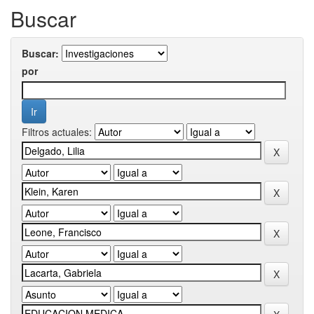
Buscar
Buscar:
por
Filtros actuales: