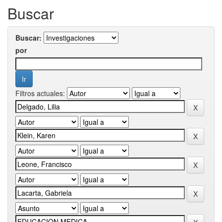
Buscar
Buscar:
por
Filtros actuales: