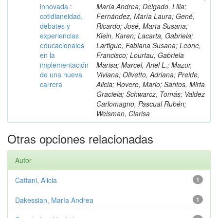
innovada :
María Andrea; Delgado, Lilia;
cotidianeidad,
Fernández, María Laura; Gené,
debates y
Ricardo; José, Marta Susana;
experiencias
Klein, Karen; Lacarta, Gabriela;
educacionales
Lartigue, Fabiana Susana; Leone,
en la
Francisco; Lourtau, Gabriela
implementación
Marisa; Marcel, Ariel L.; Mazur,
de una nueva
Viviana; Olivetto, Adriana; Preide,
carrera
Alicia; Rovere, Mario; Santos, Mirta
Graciela; Schwarcz, Tomás; Valdez
Carlomagno, Pascual Rubén;
Weisman, Clarisa
Otras opciones relacionadas
Autor
Cattani, Alicia
1
Dakessian, María Andrea
1