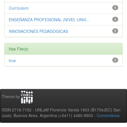
Currículum
1
ENSEÑANZA PROFESIONAL (NIVEL UNIV...
1
INNOVACIONES PEDAGOGICAS
1
Has File(s)
true
1
Theme by
ISSN 2718-7152 - UNLaM Florencio Varela 1903 (B1754JEC) San
Justo, Buenos Aires, Argentina (+5411) 4480-8900 -
Comentarios