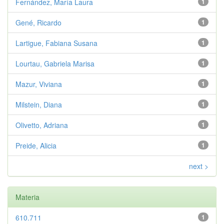
Fernández, María Laura
1
Gené, Ricardo
1
Lartigue, Fabiana Susana
1
Lourtau, Gabriela Marisa
1
Mazur, Viviana
1
Milstein, Diana
1
Olivetto, Adriana
1
Preide, Alicia
1
next >
Materia
610.711
1