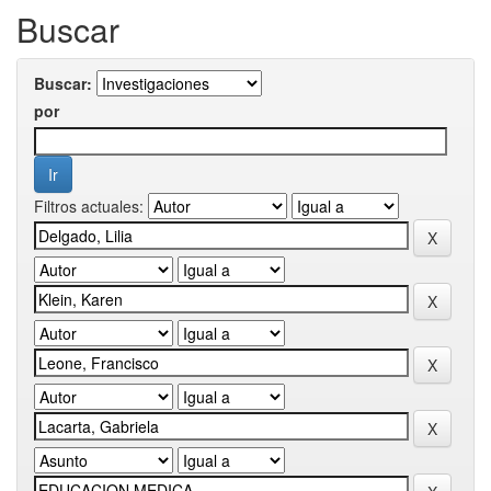
Buscar
Buscar:
por
Filtros actuales: