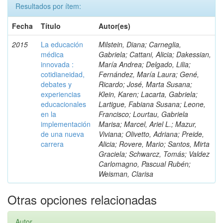
Resultados por ítem:
Fecha
Título
Autor(es)
2015
La educación
Milstein, Diana; Carneglia,
médica
Gabriela; Cattani, Alicia; Dakessian,
innovada :
María Andrea; Delgado, Lilia;
cotidianeidad,
Fernández, María Laura; Gené,
debates y
Ricardo; José, Marta Susana;
experiencias
Klein, Karen; Lacarta, Gabriela;
educacionales
Lartigue, Fabiana Susana; Leone,
en la
Francisco; Lourtau, Gabriela
implementación
Marisa; Marcel, Ariel L.; Mazur,
de una nueva
Viviana; Olivetto, Adriana; Preide,
carrera
Alicia; Rovere, Mario; Santos, Mirta
Graciela; Schwarcz, Tomás; Valdez
Carlomagno, Pascual Rubén;
Weisman, Clarisa
Otras opciones relacionadas
Autor