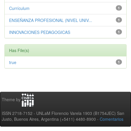
Currículum
1
ENSEÑANZA PROFESIONAL (NIVEL UNIV...
1
INNOVACIONES PEDAGOGICAS
1
Has File(s)
true
1
Theme by
ISSN 2718-7152 - UNLaM Florencio Varela 1903 (B1754JEC) San
Justo, Buenos Aires, Argentina (+5411) 4480-8900 -
Comentarios