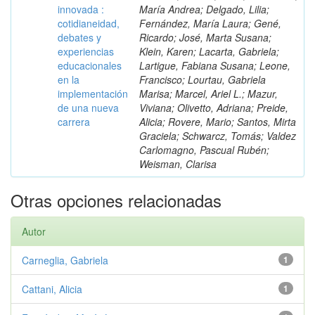
innovada :
María Andrea; Delgado, Lilia;
cotidianeidad,
Fernández, María Laura; Gené,
debates y
Ricardo; José, Marta Susana;
experiencias
Klein, Karen; Lacarta, Gabriela;
educacionales
Lartigue, Fabiana Susana; Leone,
en la
Francisco; Lourtau, Gabriela
implementación
Marisa; Marcel, Ariel L.; Mazur,
de una nueva
Viviana; Olivetto, Adriana; Preide,
carrera
Alicia; Rovere, Mario; Santos, Mirta
Graciela; Schwarcz, Tomás; Valdez
Carlomagno, Pascual Rubén;
Weisman, Clarisa
Otras opciones relacionadas
Autor
Carneglia, Gabriela
1
Cattani, Alicia
1