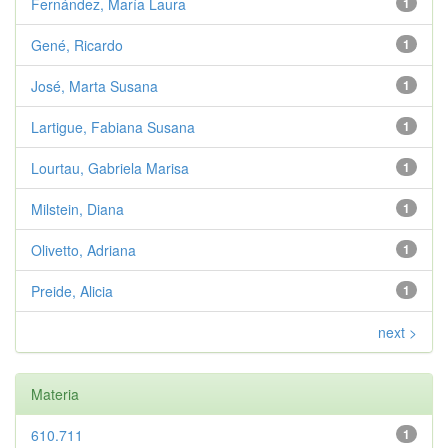
Fernández, María Laura
1
Gené, Ricardo
1
José, Marta Susana
1
Lartigue, Fabiana Susana
1
Lourtau, Gabriela Marisa
1
Milstein, Diana
1
Olivetto, Adriana
1
Preide, Alicia
1
next >
Materia
610.711
1