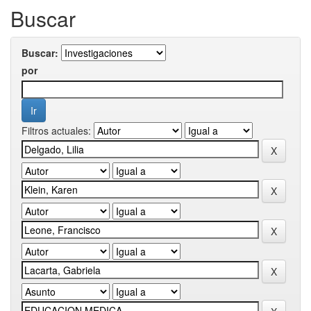
Buscar
Buscar:
por
Filtros actuales: