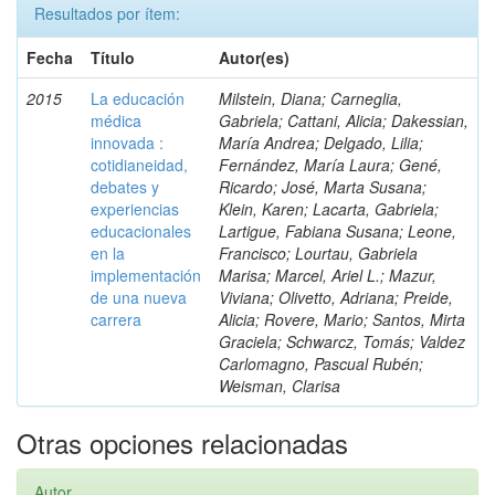
Resultados por ítem:
Fecha
Título
Autor(es)
2015
La educación
Milstein, Diana; Carneglia,
médica
Gabriela; Cattani, Alicia; Dakessian,
innovada :
María Andrea; Delgado, Lilia;
cotidianeidad,
Fernández, María Laura; Gené,
debates y
Ricardo; José, Marta Susana;
experiencias
Klein, Karen; Lacarta, Gabriela;
educacionales
Lartigue, Fabiana Susana; Leone,
en la
Francisco; Lourtau, Gabriela
implementación
Marisa; Marcel, Ariel L.; Mazur,
de una nueva
Viviana; Olivetto, Adriana; Preide,
carrera
Alicia; Rovere, Mario; Santos, Mirta
Graciela; Schwarcz, Tomás; Valdez
Carlomagno, Pascual Rubén;
Weisman, Clarisa
Otras opciones relacionadas
Autor