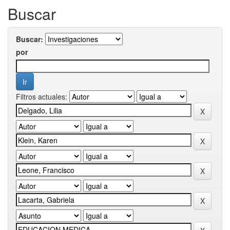
Buscar
Buscar:
por
Filtros actuales: