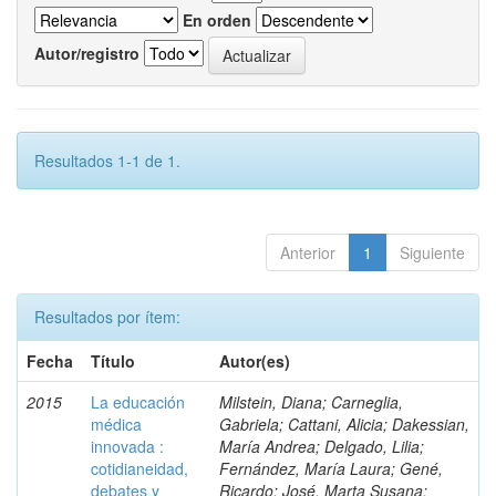
En orden
Autor/registro
Resultados 1-1 de 1.
Anterior
1
Siguiente
Resultados por ítem:
Fecha
Título
Autor(es)
2015
La educación
Milstein, Diana; Carneglia,
médica
Gabriela; Cattani, Alicia; Dakessian,
innovada :
María Andrea; Delgado, Lilia;
cotidianeidad,
Fernández, María Laura; Gené,
debates y
Ricardo; José, Marta Susana;