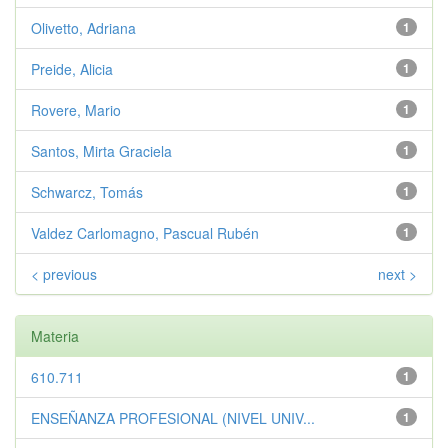
Olivetto, Adriana
1
Preide, Alicia
1
Rovere, Mario
1
Santos, Mirta Graciela
1
Schwarcz, Tomás
1
Valdez Carlomagno, Pascual Rubén
1
< previous
next >
Materia
610.711
1
ENSEÑANZA PROFESIONAL (NIVEL UNIV...
1