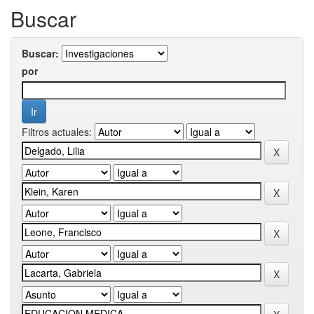
Buscar
Buscar:
por
Filtros actuales: