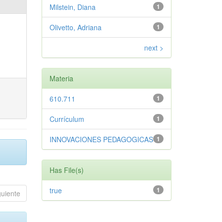
Milstein, Diana
1
Olivetto, Adriana
1
next >
Materia
610.711
1
Currículum
1
INNOVACIONES PEDAGOGICAS
1
Has File(s)
true
1
guiente