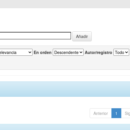
En orden
Autor/registro
Anterior
1
Si