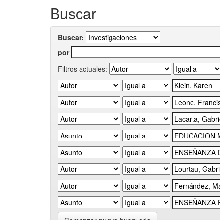
Buscar
Buscar:
por
Filtros actuales: