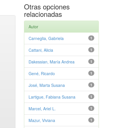
Otras opciones
relacionadas
Autor
Carneglia, Gabriela
1
Cattani, Alicia
1
Dakessian, María Andrea
1
Gené, Ricardo
1
José, Marta Susana
1
Lartigue, Fabiana Susana
1
Marcel, Ariel L.
1
Mazur, Viviana
1