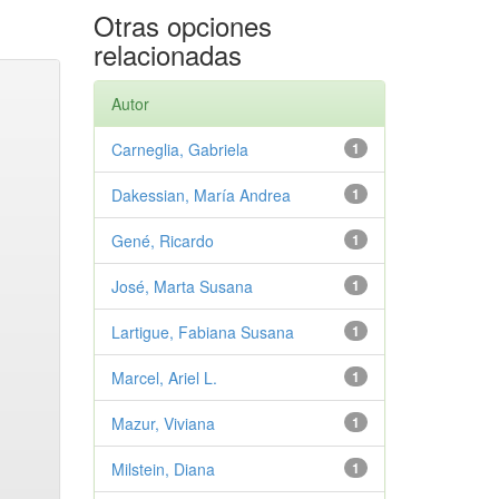
Otras opciones
relacionadas
Autor
Carneglia, Gabriela
1
Dakessian, María Andrea
1
Gené, Ricardo
1
José, Marta Susana
1
Lartigue, Fabiana Susana
1
Marcel, Ariel L.
1
Mazur, Viviana
1
Milstein, Diana
1