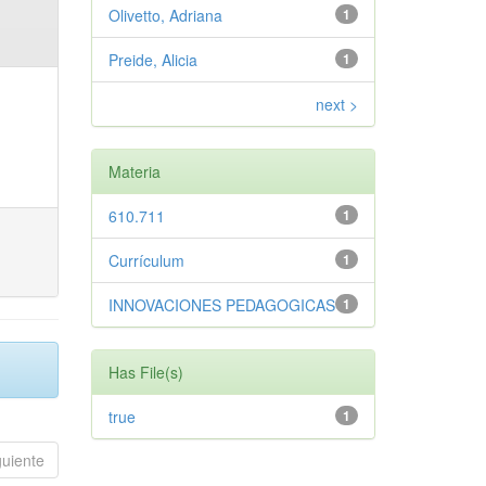
Olivetto, Adriana
1
Preide, Alicia
1
next >
Materia
610.711
1
Currículum
1
INNOVACIONES PEDAGOGICAS
1
Has File(s)
true
1
guiente