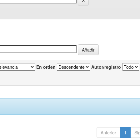
En orden
Autor/registro
Anterior
1
Si