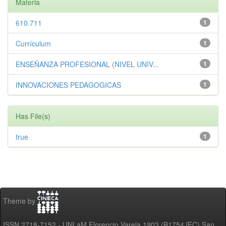
Materia
610.711
1
Currículum
1
ENSEÑANZA PROFESIONAL (NIVEL UNIV...
1
INNOVACIONES PEDAGOGICAS
1
Has File(s)
true
1
Theme by
ISSN 2718-7152 - UNLaM Florencio Varela 1903 (B1754JEC) San