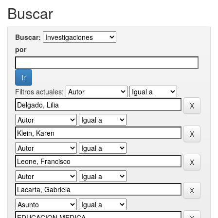
Buscar
Buscar:
por
Filtros actuales: