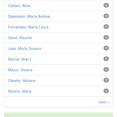
Cattani, Alicia
1
Dakessian, María Andrea
1
Fernández, María Laura
1
Gené, Ricardo
1
José, Marta Susana
1
Marcel, Ariel L.
1
Mazur, Viviana
1
Olivetto, Adriana
1
Rovere, Mario
1
next >