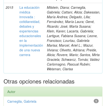
2015
La educación
Milstein, Diana; Carneglia,
médica
Gabriela; Cattani, Alicia; Dakessian,
innovada :
María Andrea; Delgado, Lilia;
cotidianeidad,
Fernández, María Laura; Gené,
debates y
Ricardo; José, Marta Susana;
experiencias
Klein, Karen; Lacarta, Gabriela;
educacionales
Lartigue, Fabiana Susana; Leone,
en la
Francisco; Lourtau, Gabriela
implementación
Marisa; Marcel, Ariel L.; Mazur,
de una nueva
Viviana; Olivetto, Adriana; Preide,
carrera
Alicia; Rovere, Mario; Santos, Mirta
Graciela; Schwarcz, Tomás; Valdez
Carlomagno, Pascual Rubén;
Weisman, Clarisa
Otras opciones relacionadas
Autor
Carneglia, Gabriela
1