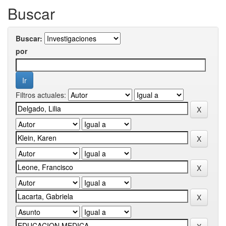
Buscar
Buscar:
por
Filtros actuales: