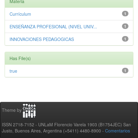
Materia
Currículum
1
ENSEÑANZA PROFESIONAL (NIVEL UNIV...
1
INNOVACIONES PEDAGOGICAS
1
Has File(s)
true
1
Theme by
ISSN 2718-7152 - UNLaM Florencio Varela 1903 (B1754JEC) San
Justo, Buenos Aires, Argentina (+5411) 4480-8900 -
Comentarios