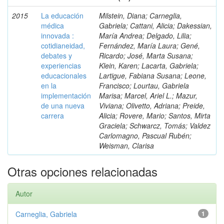
2015
La educación
Milstein, Diana; Carneglia,
médica
Gabriela; Cattani, Alicia; Dakessian,
innovada :
María Andrea; Delgado, Lilia;
cotidianeidad,
Fernández, María Laura; Gené,
debates y
Ricardo; José, Marta Susana;
experiencias
Klein, Karen; Lacarta, Gabriela;
educacionales
Lartigue, Fabiana Susana; Leone,
en la
Francisco; Lourtau, Gabriela
implementación
Marisa; Marcel, Ariel L.; Mazur,
de una nueva
Viviana; Olivetto, Adriana; Preide,
carrera
Alicia; Rovere, Mario; Santos, Mirta
Graciela; Schwarcz, Tomás; Valdez
Carlomagno, Pascual Rubén;
Weisman, Clarisa
Otras opciones relacionadas
Autor
Carneglia, Gabriela
1