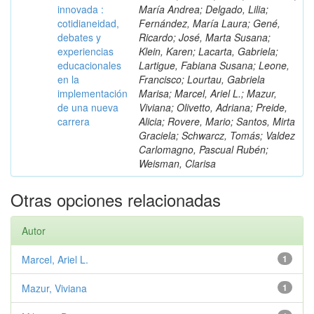
innovada :
María Andrea; Delgado, Lilia;
cotidianeidad,
Fernández, María Laura; Gené,
debates y
Ricardo; José, Marta Susana;
experiencias
Klein, Karen; Lacarta, Gabriela;
educacionales
Lartigue, Fabiana Susana; Leone,
en la
Francisco; Lourtau, Gabriela
implementación
Marisa; Marcel, Ariel L.; Mazur,
de una nueva
Viviana; Olivetto, Adriana; Preide,
carrera
Alicia; Rovere, Mario; Santos, Mirta
Graciela; Schwarcz, Tomás; Valdez
Carlomagno, Pascual Rubén;
Weisman, Clarisa
Otras opciones relacionadas
Autor
Marcel, Ariel L.
1
Mazur, Viviana
1