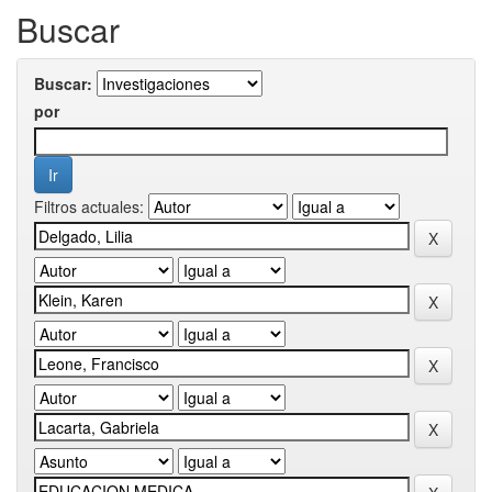
Buscar
Buscar:
por
Filtros actuales: