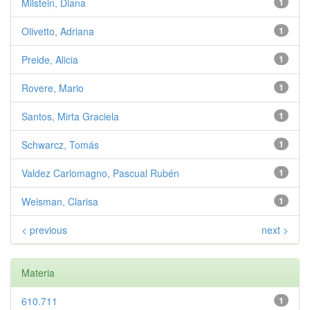
Milstein, Diana
1
Olivetto, Adriana
1
Preide, Alicia
1
Rovere, Mario
1
Santos, Mirta Graciela
1
Schwarcz, Tomás
1
Valdez Carlomagno, Pascual Rubén
1
Weisman, Clarisa
1
< previous
next >
Materia
610.711
1