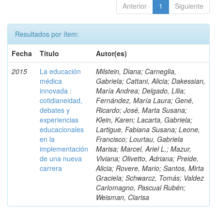
Anterior
1
Siguiente
Resultados por ítem:
Fecha
Título
Autor(es)
2015
La educación
Milstein, Diana; Carneglia,
médica
Gabriela; Cattani, Alicia; Dakessian,
innovada :
María Andrea; Delgado, Lilia;
cotidianeidad,
Fernández, María Laura; Gené,
debates y
Ricardo; José, Marta Susana;
experiencias
Klein, Karen; Lacarta, Gabriela;
educacionales
Lartigue, Fabiana Susana; Leone,
en la
Francisco; Lourtau, Gabriela
implementación
Marisa; Marcel, Ariel L.; Mazur,
de una nueva
Viviana; Olivetto, Adriana; Preide,
carrera
Alicia; Rovere, Mario; Santos, Mirta
Graciela; Schwarcz, Tomás; Valdez
Carlomagno, Pascual Rubén;
Weisman, Clarisa