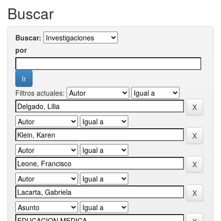
Buscar
Buscar:
por
Filtros actuales: