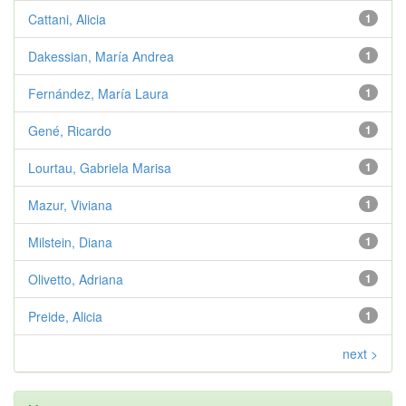
Cattani, Alicia
1
Dakessian, María Andrea
1
Fernández, María Laura
1
Gené, Ricardo
1
Lourtau, Gabriela Marisa
1
Mazur, Viviana
1
Milstein, Diana
1
Olivetto, Adriana
1
Preide, Alicia
1
next >