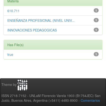
Materia
610.711
1
ENSEÑANZA PROFESIONAL (NIVEL UNIV...
1
INNOVACIONES PEDAGOGICAS
1
Has File(s)
true
1
Theme by
ISSN 2718-7152 - UNLaM Florencio Varela 1903 (B1754JEC) San
Justo, Buenos Aires, Argentina (+5411) 4480-8900 -
Comentarios