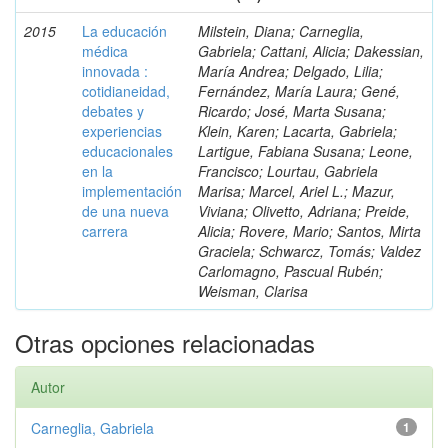
2015
La educación
Milstein, Diana; Carneglia,
médica
Gabriela; Cattani, Alicia; Dakessian,
innovada :
María Andrea; Delgado, Lilia;
cotidianeidad,
Fernández, María Laura; Gené,
debates y
Ricardo; José, Marta Susana;
experiencias
Klein, Karen; Lacarta, Gabriela;
educacionales
Lartigue, Fabiana Susana; Leone,
en la
Francisco; Lourtau, Gabriela
implementación
Marisa; Marcel, Ariel L.; Mazur,
de una nueva
Viviana; Olivetto, Adriana; Preide,
carrera
Alicia; Rovere, Mario; Santos, Mirta
Graciela; Schwarcz, Tomás; Valdez
Carlomagno, Pascual Rubén;
Weisman, Clarisa
Otras opciones relacionadas
Autor
Carneglia, Gabriela
1