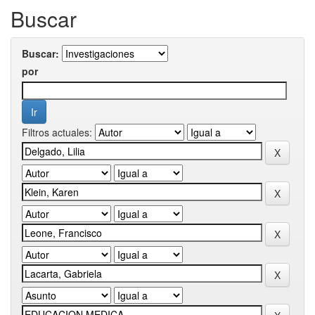
Buscar
Buscar:
por
Filtros actuales: