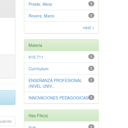
Preide, Alicia
1
Rovere, Mario
1
next >
Materia
610.711
1
Currículum
1
ENSEÑANZA PROFESIONAL
1
(NIVEL UNIV...
INNOVACIONES PEDAGOGICAS
1
Has File(s)
guiente
true
1