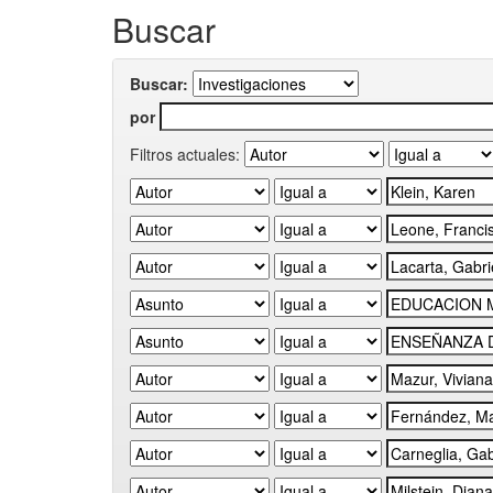
Buscar
Buscar:
por
Filtros actuales: