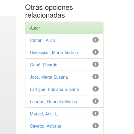
Otras opciones
relacionadas
Autor
Cattani, Alicia
1
Dakessian, María Andrea
1
Gené, Ricardo
1
José, Marta Susana
1
Lartigue, Fabiana Susana
1
Lourtau, Gabriela Marisa
1
Marcel, Ariel L.
1
Olivetto, Adriana
1