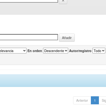
En orden
Autor/registro
Anterior
1
Si