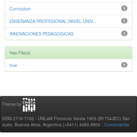
Currículum
1
ENSEÑANZA PROFESIONAL (NIVEL UNIV...
1
INNOVACIONES PEDAGOGICAS
1
Has File(s)
true
1
Theme by
ISSN 2718-7152 - UNLaM Florencio Varela 1903 (B1754JEC) San
Justo, Buenos Aires, Argentina (+5411) 4480-8900 -
Comentarios