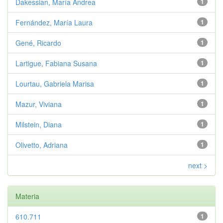
Dakessian, María Andrea
1
Fernández, María Laura
1
Gené, Ricardo
1
Lartigue, Fabiana Susana
1
Lourtau, Gabriela Marisa
1
Mazur, Viviana
1
Milstein, Diana
1
Olivetto, Adriana
1
next >
Materia
610.711
1