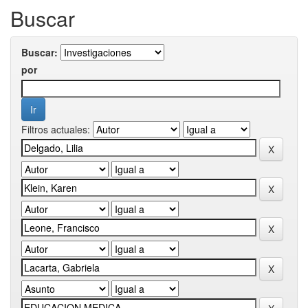
Buscar
Buscar:
por
Filtros actuales: