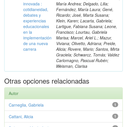
innovada :
María Andrea; Delgado, Lilia;
cotidianeidad,
Fernández, María Laura; Gené,
debates y
Ricardo; José, Marta Susana;
experiencias
Klein, Karen; Lacarta, Gabriela;
educacionales
Lartigue, Fabiana Susana; Leone,
en la
Francisco; Lourtau, Gabriela
implementación
Marisa; Marcel, Ariel L.; Mazur,
de una nueva
Viviana; Olivetto, Adriana; Preide,
carrera
Alicia; Rovere, Mario; Santos, Mirta
Graciela; Schwarcz, Tomás; Valdez
Carlomagno, Pascual Rubén;
Weisman, Clarisa
Otras opciones relacionadas
Autor
Carneglia, Gabriela
1
Cattani, Alicia
1