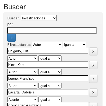
Buscar
Buscar:
por
Filtros actuales: