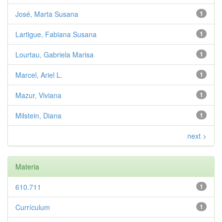
José, Marta Susana
1
Lartigue, Fabiana Susana
1
Lourtau, Gabriela Marisa
1
Marcel, Ariel L.
1
Mazur, Viviana
1
Milstein, Diana
1
next >
Materia
610.711
1
Currículum
1