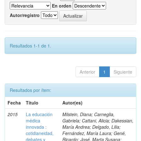
En orden
Autor/registro
Resultados 1-1 de 1.
Anterior
1
Siguiente
Resultados por ítem:
Fecha
Título
Autor(es)
2015
La educación
Milstein, Diana; Carneglia,
médica
Gabriela; Cattani, Alicia; Dakessian,
innovada :
María Andrea; Delgado, Lilia;
cotidianeidad,
Fernández, María Laura; Gené,
debates y
Ricardo; José, Marta Susana;