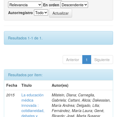
En orden
Autor/registro
Resultados 1-1 de 1.
Anterior
1
Siguiente
Resultados por ítem:
Fecha
Título
Autor(es)
2015
La educación
Milstein, Diana; Carneglia,
médica
Gabriela; Cattani, Alicia; Dakessian,
innovada :
María Andrea; Delgado, Lilia;
cotidianeidad,
Fernández, María Laura; Gené,
debates y
Ricardo; José, Marta Susana;