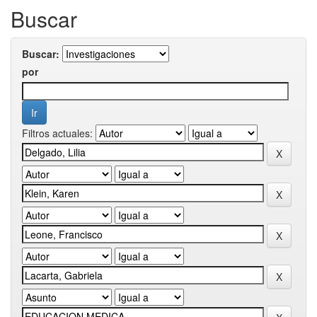
Buscar
Buscar:
por
Filtros actuales: