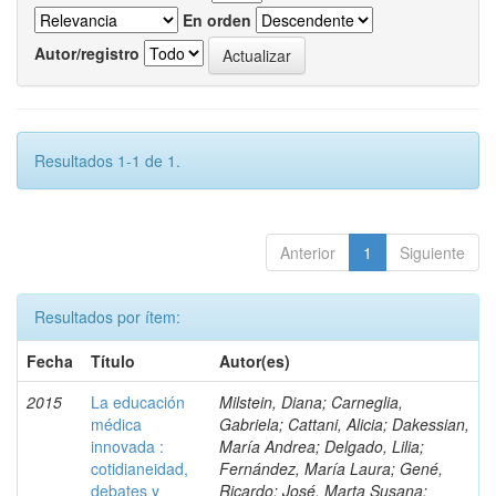
En orden
Autor/registro
Resultados 1-1 de 1.
Anterior
1
Siguiente
Resultados por ítem:
Fecha
Título
Autor(es)
2015
La educación
Milstein, Diana; Carneglia,
médica
Gabriela; Cattani, Alicia; Dakessian,
innovada :
María Andrea; Delgado, Lilia;
cotidianeidad,
Fernández, María Laura; Gené,
debates y
Ricardo; José, Marta Susana;