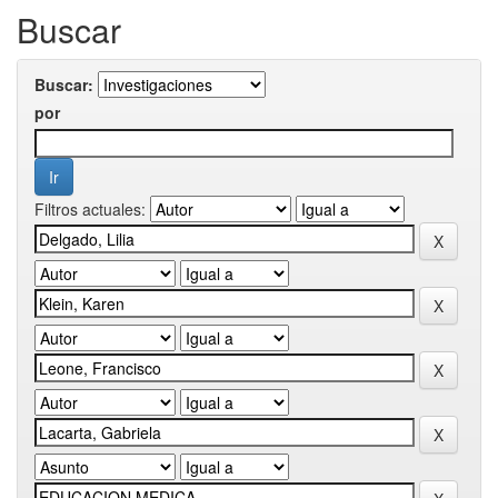
Buscar
Buscar:
por
Filtros actuales: