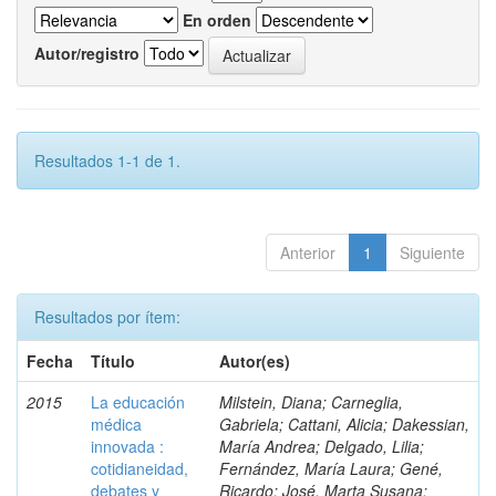
En orden
Autor/registro
Resultados 1-1 de 1.
Anterior
1
Siguiente
Resultados por ítem:
Fecha
Título
Autor(es)
2015
La educación
Milstein, Diana; Carneglia,
médica
Gabriela; Cattani, Alicia; Dakessian,
innovada :
María Andrea; Delgado, Lilia;
cotidianeidad,
Fernández, María Laura; Gené,
debates y
Ricardo; José, Marta Susana;