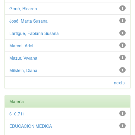
Gené, Ricardo
1
José, Marta Susana
1
Lartigue, Fabiana Susana
1
Marcel, Ariel L.
1
Mazur, Viviana
1
Milstein, Diana
1
next >
Materia
610.711
1
EDUCACION MEDICA
1