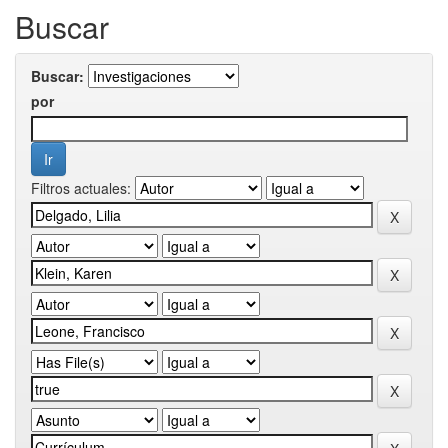
Buscar
Buscar:
por
Filtros actuales: