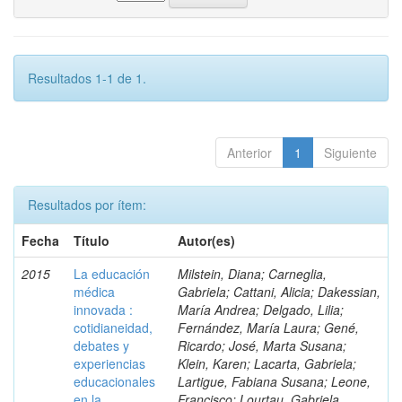
Resultados 1-1 de 1.
Anterior
1
Siguiente
Resultados por ítem:
Fecha
Título
Autor(es)
2015
La educación
Milstein, Diana; Carneglia,
médica
Gabriela; Cattani, Alicia; Dakessian,
innovada :
María Andrea; Delgado, Lilia;
cotidianeidad,
Fernández, María Laura; Gené,
debates y
Ricardo; José, Marta Susana;
experiencias
Klein, Karen; Lacarta, Gabriela;
educacionales
Lartigue, Fabiana Susana; Leone,
en la
Francisco; Lourtau, Gabriela