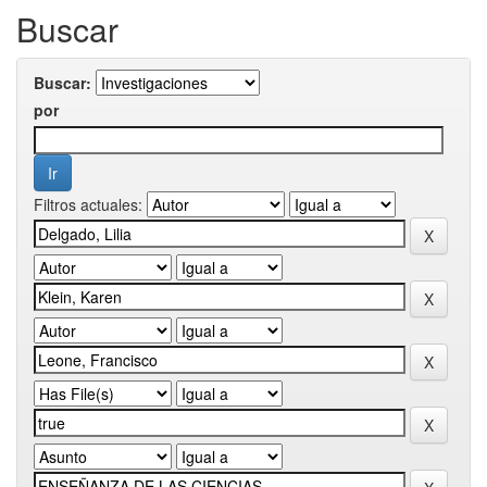
Buscar
Buscar:
por
Filtros actuales: