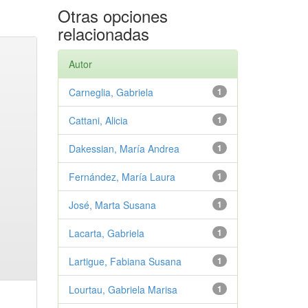
Otras opciones
relacionadas
Autor
Carneglia, Gabriela
1
Cattani, Alicia
1
Dakessian, María Andrea
1
Fernández, María Laura
1
José, Marta Susana
1
Lacarta, Gabriela
1
Lartigue, Fabiana Susana
1
Lourtau, Gabriela Marisa
1