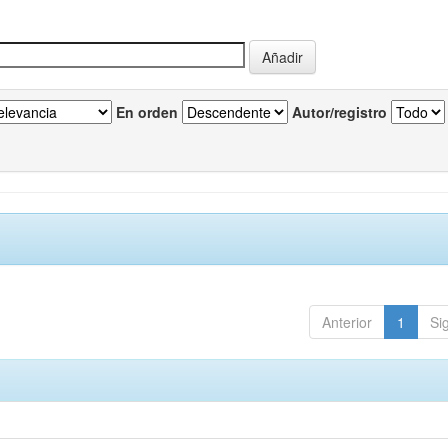
En orden
Autor/registro
Anterior
1
Si