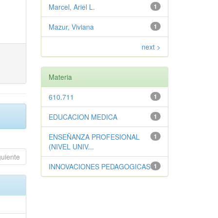
Marcel, Ariel L.
1
Mazur, Viviana
1
next >
Materia
610.711
1
EDUCACION MEDICA
1
ENSEÑANZA PROFESIONAL
1
(NIVEL UNIV...
guiente
INNOVACIONES PEDAGOGICAS
1