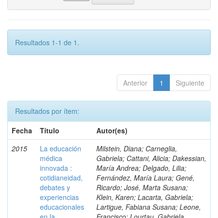
Resultados 1-1 de 1.
Anterior
1
Siguiente
Resultados por ítem:
Fecha
Título
Autor(es)
2015
La educación
Milstein, Diana; Carneglia,
médica
Gabriela; Cattani, Alicia; Dakessian,
innovada :
María Andrea; Delgado, Lilia;
cotidianeidad,
Fernández, María Laura; Gené,
debates y
Ricardo; José, Marta Susana;
experiencias
Klein, Karen; Lacarta, Gabriela;
educacionales
Lartigue, Fabiana Susana; Leone,
en la
Francisco; Lourtau, Gabriela