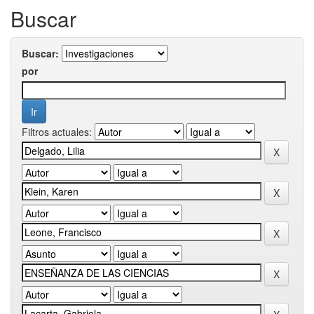
Buscar
Buscar:
por
Filtros actuales: