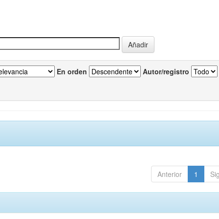
En orden
Autor/registro
Anterior
1
Si