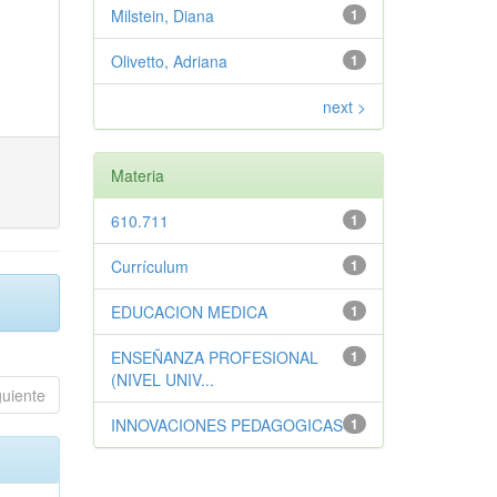
Milstein, Diana
1
Olivetto, Adriana
1
next >
Materia
610.711
1
Currículum
1
EDUCACION MEDICA
1
ENSEÑANZA PROFESIONAL
1
(NIVEL UNIV...
guiente
INNOVACIONES PEDAGOGICAS
1