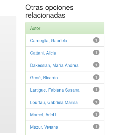
Otras opciones
relacionadas
Autor
Carneglia, Gabriela
1
Cattani, Alicia
1
Dakessian, María Andrea
1
Gené, Ricardo
1
Lartigue, Fabiana Susana
1
Lourtau, Gabriela Marisa
1
Marcel, Ariel L.
1
Mazur, Viviana
1