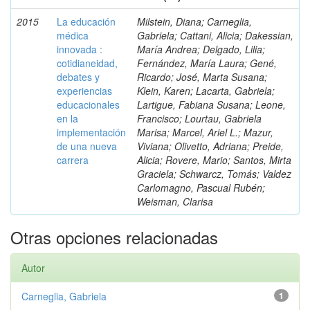
2015
La educación
Milstein, Diana; Carneglia,
médica
Gabriela; Cattani, Alicia; Dakessian,
innovada :
María Andrea; Delgado, Lilia;
cotidianeidad,
Fernández, María Laura; Gené,
debates y
Ricardo; José, Marta Susana;
experiencias
Klein, Karen; Lacarta, Gabriela;
educacionales
Lartigue, Fabiana Susana; Leone,
en la
Francisco; Lourtau, Gabriela
implementación
Marisa; Marcel, Ariel L.; Mazur,
de una nueva
Viviana; Olivetto, Adriana; Preide,
carrera
Alicia; Rovere, Mario; Santos, Mirta
Graciela; Schwarcz, Tomás; Valdez
Carlomagno, Pascual Rubén;
Weisman, Clarisa
Otras opciones relacionadas
Autor
Carneglia, Gabriela
1