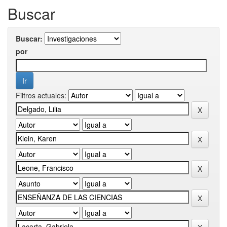
Buscar
Buscar:
por
Filtros actuales: