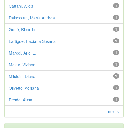
Cattani, Alicia
1
Dakessian, María Andrea
1
Gené, Ricardo
1
Lartigue, Fabiana Susana
1
Marcel, Ariel L.
1
Mazur, Viviana
1
Milstein, Diana
1
Olivetto, Adriana
1
Preide, Alicia
1
next >