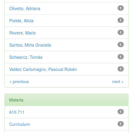
Olivetto, Adriana
1
Preide, Alicia
1
Rovere, Mario
1
Santos, Mirta Graciela
1
Schwarcz, Tomás
1
Valdez Carlomagno, Pascual Rubén
1
< previous
next >
Materia
610.711
1
Currículum
1