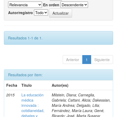
En orden
Autor/registro
Resultados 1-1 de 1.
Anterior
1
Siguiente
Resultados por ítem:
Fecha
Título
Autor(es)
2015
La educación
Milstein, Diana; Carneglia,
médica
Gabriela; Cattani, Alicia; Dakessian,
innovada :
María Andrea; Delgado, Lilia;
cotidianeidad,
Fernández, María Laura; Gené,
debates y
Ricardo; José, Marta Susana;