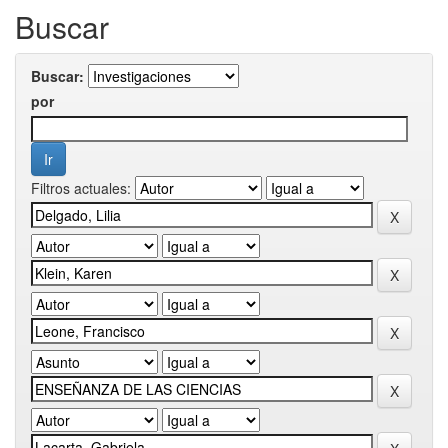
Buscar
Buscar:
por
Filtros actuales: